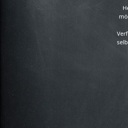
He
mög
Ver
selb