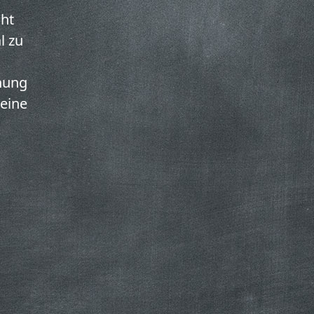
cht
l zu
hung
deine